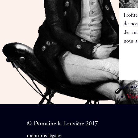
Profit
de nos
de ma
nous a
Les ar
Visi
© Domaine la Louvière 2017
mentions légales