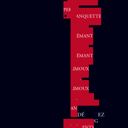
LES
PERLES
BLANQUETTE
DE
LIMOUX
CRÉMANT
DE
LIMOUX
CRÉMANT
DE
LIMOUX
-
ROSÉ
LIMOUX
-
MÉTHODE
ANCESTRALE
Le Coquin - IPG Pays
L
DÉGUSTEZ
d'Oc Merlot
M
BLOG
EVÉNÉMENTS