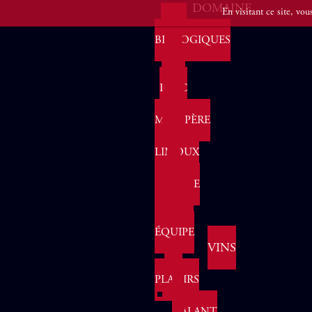
DOMAINE
En visitant ce site, vou
VINS
BIOLOGIQUES
IPG
PAYS
D'OC
AOP
MALEPÈRE
AOP
LIMOUX
LA
FAMILLE
GROHE
NOTRE
ÉQUIPE
VINS
LES
PLAISIRS
LE
GALANT