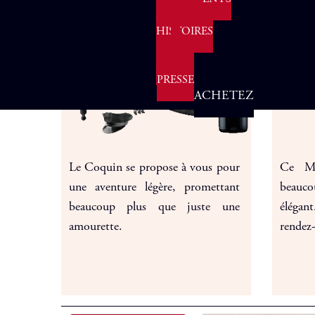
AGENDA
HISTOIRES
&
FABLES
PRESSE
ACHETEZ
Le Coquin se propose à vous pour
Ce Ma
une aventure légère, promettant
beauco
beaucoup plus que juste une
élégan
amourette.
rendez-